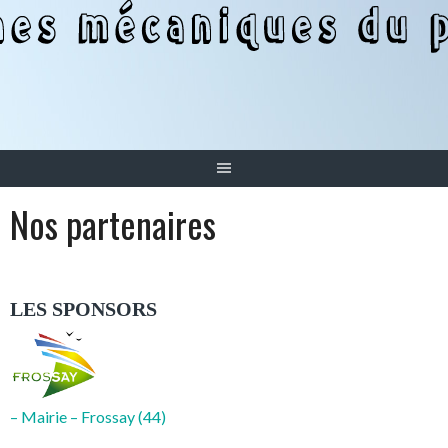
Aller
au
contenu
Nos partenaires
LES SPONSORS
– Mairie – Frossay (44)