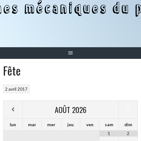
Aller
au
contenu
Fête
2 avril 2017
AOÛT
2026
lun
mar
mer
jeu
ven
sam
dim
1
2